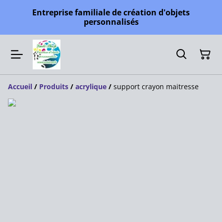
Entreprise familiale de création d'objets
personnalisés
Accueil
/
Produits
/
acrylique
/
support crayon maitresse