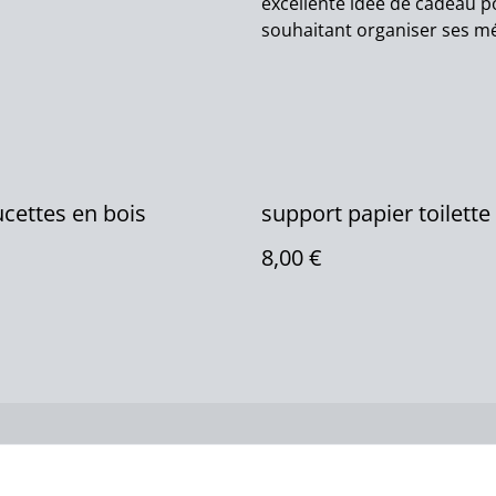
excellente idée de cadeau p
souhaitant organiser ses mé
ucettes en bois
support papier toilette
8,00 €
us
Conditions
Politique de
Politiq
confidentialité