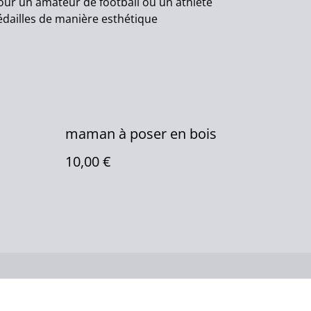
our un amateur de football ou un athlète
dailles de manière esthétique
maman à poser en bois
10,00 €
ue de cookies