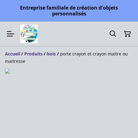
Entreprise familiale de création d'objets
personnalisés
Accueil
/
Produits
/
bois
/
porte crayon et crayon maitre ou
maitresse