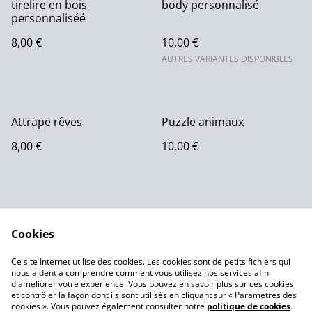
tirelire en bois
body personnalisé
personnaliséé
8,00 €
10,00 €
AUTRES VARIANTES DISPONIBLES
Attrape rêves
Puzzle animaux
8,00 €
10,00 €
Cookies
Ce site Internet utilise des cookies. Les cookies sont de petits fichiers qui
nous aident à comprendre comment vous utilisez nos services afin
Contactez-nous
Conditions
d'améliorer votre expérience. Vous pouvez en savoir plus sur ces cookies
Politique de
Politique de cookies
et contrôler la façon dont ils sont utilisés en cliquant sur « Paramètres des
confidentialité
cookies ». Vous pouvez également consulter notre
politique de cookies
.